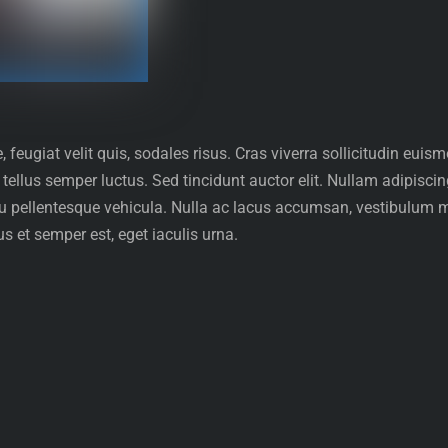
feugiat velit quis, sodales risus. Cras viverra sollicitudin eui
 tellus semper luctus. Sed tincidunt auctor elit. Nullam adipisc
pellentesque vehicula. Nulla ac lacus accumsan, vestibulum mi i
s et semper est, eget iaculis urna.