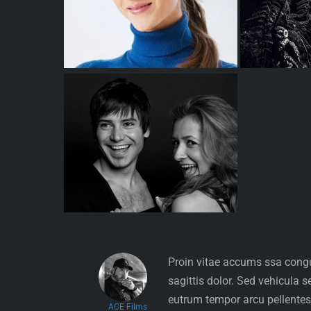
Proin vitae accums
ssa congu
sagittis dolor. Sed vehicula s
eu
trum tempor arcu pellentes
ACE Films